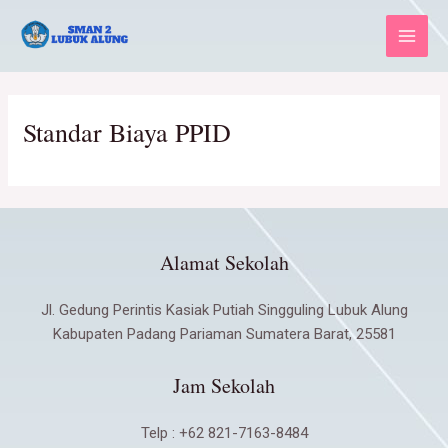
Skip
Main
to
Menu
content
Standar Biaya PPID
Alamat Sekolah
Jl. Gedung Perintis Kasiak Putiah Singguling Lubuk Alung
Kabupaten Padang Pariaman Sumatera Barat, 25581
Jam Sekolah
Telp : +62 821-7163-8484