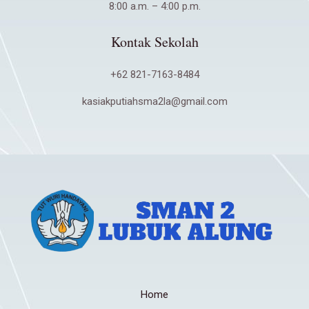
8:00 a.m. – 4:00 p.m.
Kontak Sekolah
+62 821-7163-8484
kasiakputiahsma2la@gmail.com
Home