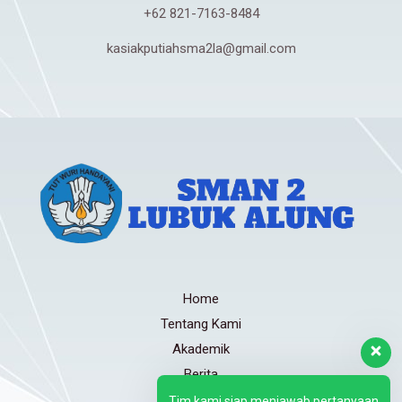
+62 821-7163-8484
kasiakputiahsma2la@gmail.com
Home
Tentang Kami
Akademik
Berita
Gallery
Tim kami siap menjawab pertanyaan